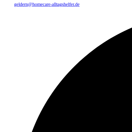
geldern@homecare-alltagshelfer.de